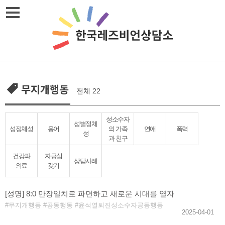
Skip
메뉴열기
to
content
무지개행동
전체 22
성소수자
성별정체
성정체성
용어
의 가족
연애
폭력
성
과 친구
건강과
자긍심
상담사례
의료
갖기
[성명] 8:0 만장일치로 파면하고 새로운 시대를 열자
무지개행동
공동행동
윤석열퇴진성소수자공동행동
2025-04-01