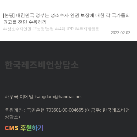
[논평] 대한민국 정부는 성소수자 인권 보장에 대한 각 국가들의
권고를 전면 수용하라
#성소수자인권
#성명/논평
#4차UPR
#무지개행동
2023-02-03
한국레즈비언상담소
사무국 이메일 lsangdam@hanmail.net
후원계좌 : 국민은행 703601-00-004665 (예금주: 한국레즈비언
상담소)
CMS 후원하기