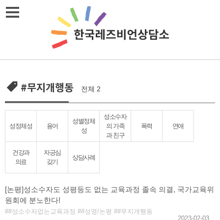
Skip
메뉴열기
to
content
#무지개행동
전체 2
성소수자
성별정체
성정체성
용어
의 가족
폭력
연애
성
과 친구
건강과
자긍심
상담사례
의료
갖기
[논평]성소수자도 성평등도 없는 교육과정 졸속 의결, 국가교육위
원회에 분노한다!
#성소수자없는교육과정
#성명/논평
#무지개행동
2023-02-03