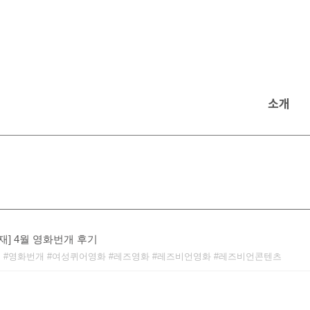
소개
재] 4월 영화번개 후기
재
영화번개
여성퀴어영화
레즈영화
레즈비언영화
레즈비언콘텐츠