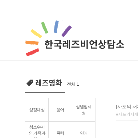
Skip
to
content
레즈영화
전체 1
[사포의 서
성별정체
성정체성
용어
성
사포의서
성소수자
의 가족과
폭력
연애