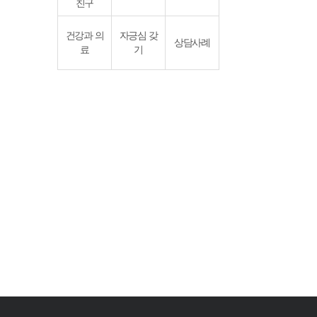
친구
건강과 의
자긍심 갖
상담사례
료
기