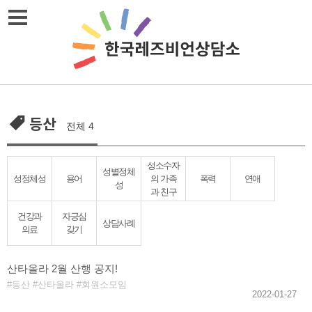
Skip
메뉴열기
to
content
등산
전체 4
성소수자
성별정체
성정체성
용어
의 가족
폭력
연애
성
과 친구
건강과
자긍심
상담사례
의료
갖기
산타올라 2월 산행 공지!
등산
산타올라
회원소모임
2022-01-27