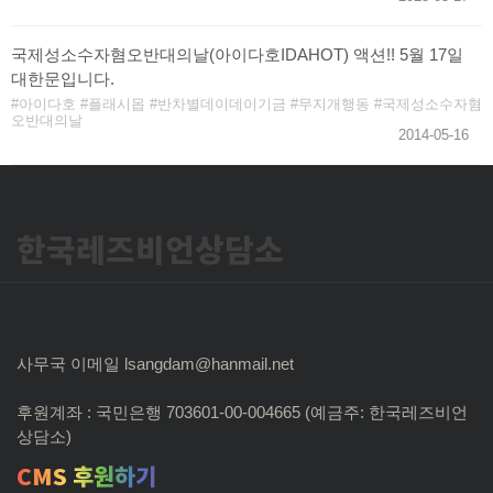
국제성소수자혐오반대의날(아이다호IDAHOT) 액션!! 5월 17일
대한문입니다.
아이다호
플래시몹
반차별데이데이기금
무지개행동
국제성소수자혐
오반대의날
2014-05-16
한국레즈비언상담소
사무국 이메일 lsangdam@hanmail.net
후원계좌 : 국민은행 703601-00-004665 (예금주: 한국레즈비언
상담소)
CMS 후원하기