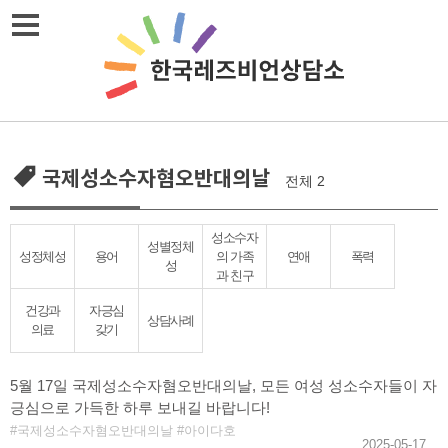
Skip
메뉴열기
to
content
국제성소수자혐오반대의날
전체 2
성소수자
성별정체
성정체성
용어
의 가족
연애
폭력
성
과 친구
건강과
자긍심
상담사례
의료
갖기
5월 17일 국제성소수자혐오반대의날, 모든 여성 성소수자들이 자
긍심으로 가득한 하루 보내길 바랍니다!
국제성소수자혐오반대의날
아이다호
2025-05-17