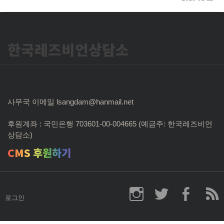
한국레즈비언상담소
사무국 이메일 lsangdam@hanmail.net
후원계좌 : 국민은행 703601-00-004665 (예금주: 한국레즈비언
상담소)
CMS 후원하기
로그인