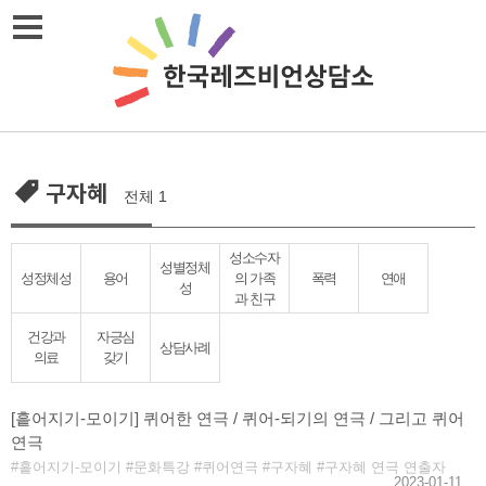
Skip
메뉴열기
to
content
구자혜
전체 1
성소수자
성별정체
성정체성
용어
의 가족
폭력
연애
성
과 친구
건강과
자긍심
상담사례
의료
갖기
[흩어지기-모이기] 퀴어한 연극 / 퀴어-되기의 연극 / 그리고 퀴어
연극￼
흩어지기-모이기
문화특강
퀴어연극
구자혜
구자혜 연극 연출자
2023-01-11