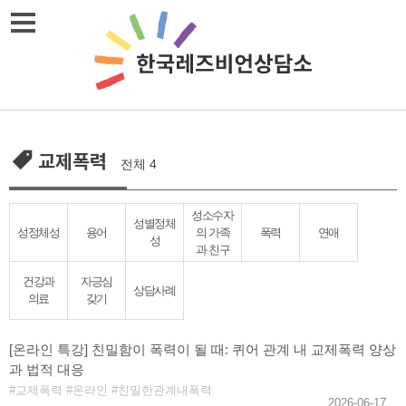
Skip
메뉴열기
to
content
교제폭력
전체 4
성소수자
성별정체
성정체성
용어
의 가족
폭력
연애
성
과 친구
건강과
자긍심
상담사례
의료
갖기
[온라인 특강] 친밀함이 폭력이 될 때: 퀴어 관계 내 교제폭력 양상
과 법적 대응
교제폭력
온라인
친밀한관계내폭력
2026-06-17