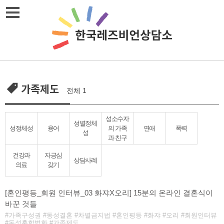
Skip
메뉴열기
to
content
가족제도
전체 1
성소수자
성별정체
성정체성
용어
의 가족
연애
폭력
성
과 친구
건강과
자긍심
상담사례
의료
갖기
[혼인평등_회원 인터뷰_03 화쟈X오리] 15분의 온라인 결혼식이
바꾼 것들
가족구성권
동성결혼
차별금지법
혼인평등
화쟈
오리
회원인터뷰
동성혼합법화
가족제도