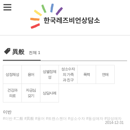
Skip
메뉴열기
to
content
異般
전체 1
성소수자
성별정체
성정체성
용어
의 가족
폭력
연애
성
과 친구
건강과
자긍심
상담사례
의료
갖기
이반
이반
二般
異般
용어
트랜스젠더
성소수자
동성애자
양성애자
2014-12-31