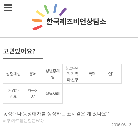
Skip
메뉴열기
to
content
고민있어요?
성소수자
성별정체
성정체성
용어
의 가족
폭력
연애
성
과 친구
건강과
자긍심
상담사례
의료
갖기
동성애나 동성애자를 상징하는 표시같은 게 있나요?
(구)자주묻는질문FAQ
2006-08-13