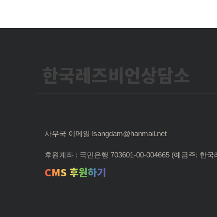
한국레즈비언상담소
사무국 이메일 lsangdam@hanmail.net
후원계좌 : 국민은행 703601-00-004665 (예금주:
CMS 후원하기