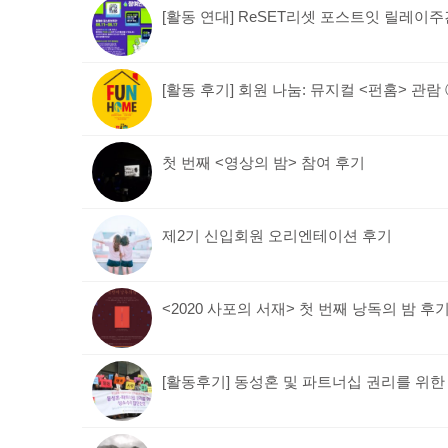
[활동 연대] ReSET리셋 포스트잇 릴레이
[활동 후기] 회원 나눔: 뮤지컬 <펀홈> 관람
첫 번째 <영상의 밤> 참여 후기
제2기 신입회원 오리엔테이션 후기
<2020 사포의 서재> 첫 번째 낭독의 밤 후
[활동후기] 동성혼 및 파트너십 권리를 위한