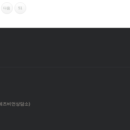
다음
51
 한국레즈비언상담소)