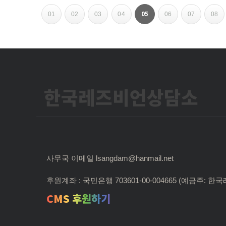
페
05
01
02
03
04
06
07
08
이
지
내
한국레즈비언상담소
비
게
이
션
사무국 이메일 lsangdam@hanmail.net
후원계좌 : 국민은행 703601-00-004665 (예금주:
CMS 후원하기