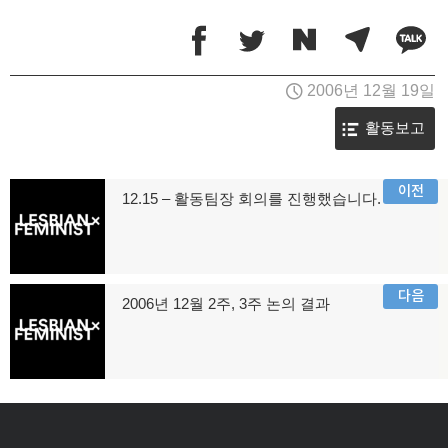
2006년 12월 19일
활동보고
글
이전
12.15 – 활동팀장 회의를 진행했습니다.
이
탐
전
글:
색
다음
2006년 12월 2주, 3주 논의 결과
다
음
글: