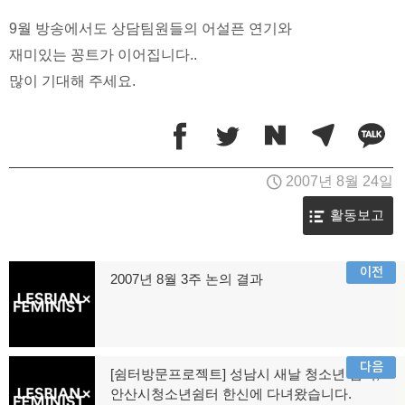
9월 방송에서도 상담팀원들의 어설픈 연기와
재미있는 꽁트가 이어집니다..
많이 기대해 주세요.
2007년 8월 24일
활동보고
글
이전
2007년 8월 3주 논의 결과
이
탐
전
글:
색
다음
[쉼터방문프로젝트] 성남시 새날 청소년 쉼터,
다
안산시청소년쉼터 한신에 다녀왔습니다.
음