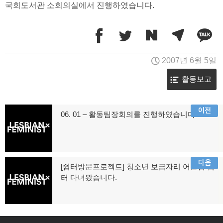
국회도서관 소회의실에서 진행하였습니다.
2007년 6월 5일
활동보고
글
이전
06. 01 – 활동팀장회의를 진행하였습니다.
이
탐
전
글:
색
다음
[쉼터방문프로젝트] 청소년 보금자리 어울림 쉼
다
터 다녀왔습니다.
음
글: