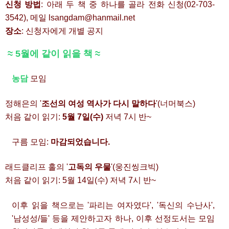
신청 방법
: 아래 두 책 중 하나를 골라 전화 신청(02-703-
3542), 메일 lsangdam@hanmail.net
장소
: 신청자에게 개별 공지
≈ 5월에 같이 읽을 책 ≈
농담
모임
정해은의 '
조선의 여성 역사가 다시 말하다
'(너머북스)
처음 같이 읽기:
5월 7일(수)
저녁 7시 반~
구름 모임:
마감되었습니다.
래드클리프 홀의 '
고독의 우물
'(웅진씽크빅)
처음 같이 읽기: 5월 14일(수) 저녁 7시 반~
이후 읽을 책으로는 '파리는 여자였다', '독신의 수난사',
'남성성/들' 등을 제안하고자 하나, 이후 선정도서는 모임