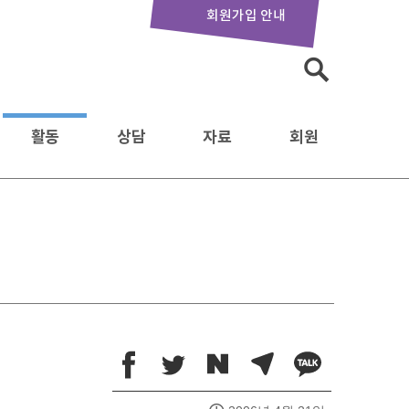
회원가입 안내
검
색:
활동
상담
자료
회원