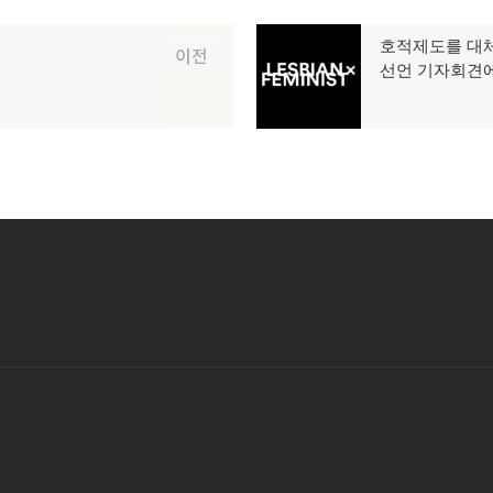
호적제도를 대체
다
이전
선언 기자회견
음
글: