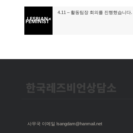
글
4.11 – 활동팀장 회의를 진행했습니다.
이
탐
전
글:
색
한국레즈비언상담소
사무국 이메일 lsangdam@hanmail.net