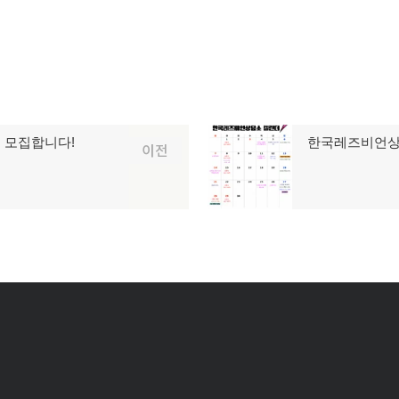
를 모집합니다!
한국레즈비언상담
다
이전
음
글: