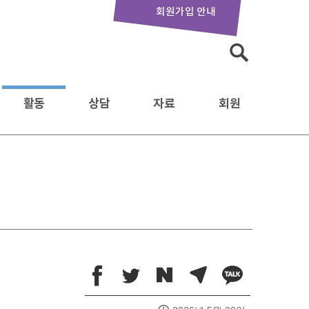
회원가입 안내
검
색:
활동
상담
자료
회원