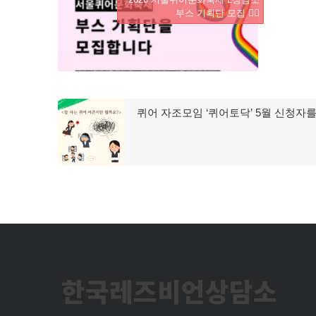
부스 기획단 모집 🏳️‍🌈
글
퀴어 자조모임 ‘퀴어토닥’ 5월 신청자
이
탐
전
글:
색
한국레즈비언상담소