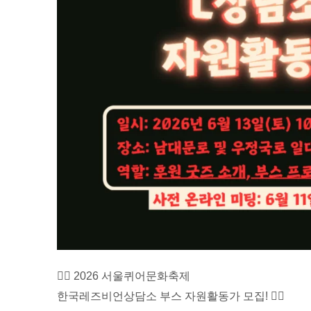
🏳️‍🌈 2026 서울퀴어문화축제
한국레즈비언상담소 부스 자원활동가 모집! 🏳️‍🌈