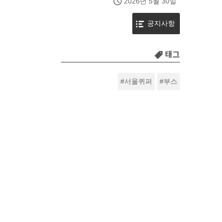
2026년 5월 30일
공지사항
태그
서울퀴퍼
부스