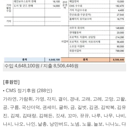
수입 4,648,100원 / 지출 8,506,446원
[후원인]
• CMS 정기후원 (288인)
가라연, 가람휘, 가영, 각지, 결이, 경내, 고래, 고레, 고망, 고왈,
공, 구름, 국산더덕, 권세미, 귤하, 금, 길벗, 김권, 김박복, 김유
진, 김졔, 김태랑, 김해든, 깃새, 꼬마, 뀨뀨, 나루, 나무, 나비,
나시, 나오, 나인, 날총, 낭만버드, 노넴, 노을, 늘보, 니나노, 다