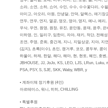
소라, 소연, 소하, 쇼어, 수민, 수수, 수수꽃다리, 수필,
아미고, 아오리, 아원, 안녕달, 안덕, 알렉스, 애기장군,
연두, 연우, 연지, 열공, 영모, 영아, 영지, 예나, 예리,
우삭, 우연, 원영, 원정, 유진, 윤만동, 윤재, 윤주, 은
이하영, 인, 일리구, 임한이, 자야, 재키, 적단, 전해성
조연, 주영, 준희, 중간계, 지니, 지밀상궁, 지야, 지연
(김지), 초록(이수), 초민, 캥거루, 코모, 콩두부, 콩이 
하울이, 하제, 한알, 해다, 해마, 현, 현토, 혜인, 호벤, 화분
JBHOUSE, JJ, JoJo, KS, LEO, LJS, LRun, Luku,
PSA, PSY, S, SJE, SKK, Waby, WBR, y
• 계좌이체 정기후원 (4인)
아르테미스, 워니, 히히, CHILLING
• 특별후원