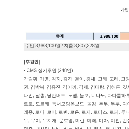
수입 3,988,100원 / 지출 3,807,328원
[후원인]
• CMS 정기후원 (248인)
가람휘, 가영, 각지, 감자, 결이, 경내, 고래, 고레, 고
권, 김박복, 김유진, 김이끼, 김졔, 김태랑, 김해든, 깃새,
나인, 날총, 낭만버드, 노넴, 늘보, 니나노, 다다름하루
로로, 도르래, 독서모임온보드, 돌김, 두두, 두부, 디아
레종, 로마, 로미, 로빈, 로운, 로지, 로터스, 로페, 루
무, 무이, 무지개, 문호영, 미란, 미래, 미아, 미친, 
영주, 별사람, 보배, 비누, 비바, 빈, 뽀송, 뽐, 사자, 