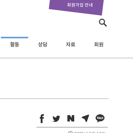
회원가입 안내
검
색:
활동
상담
자료
회원