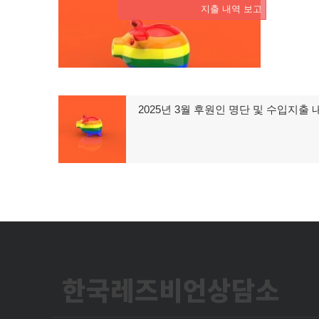
지출 내역 보고
글
2025년 3월 후원인 명단 및 수입지출 
이
탐
전
글:
색
한국레즈비언상담소