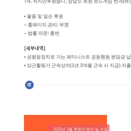
TN, 적지만후원합니, 상담소 회원 보드게임 번개(레인, 
• 물품 및 일손 후원
– 홈페이지 관리: 부깽
– 법률 자문: 홍변
[세부내역]
• 성평등정치로 가는 페미니스트 공동행동 분담금 납
• 상근활동가 근속상여(1년 3개월 근속 시 지급) 지
2025년 3월 후원인 명단 및 수입