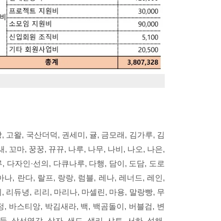
망, 고왈, 국산더덕, 권세미, 귤, 금모래, 김가루, 김
 꼬마, 꿍꿍, 뀨뀨, 나루, 나무, 나비, 나오, 나은,
, 다자인·선의, 다큐나루, 다행, 담이, 도담, 도로
나, 란다, 랄프, 랑랑, 럼블, 레나, 레너드, 레인,
니, 리듀녕, 리리, 마리나, 마셀린, 마용, 말랑빵, 무
민정, 바스티앙, 박김새라, 백, 백곰돌이, 버블검, 변
산들, 상선영감, 상자, 샌드, 샐리, 샤토, 서하, 성해,