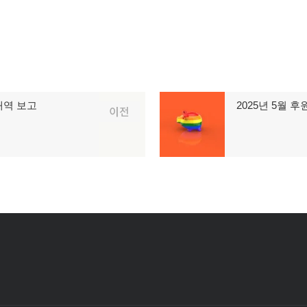
내역 보고
2025년 5월 
다
이전
음
글: