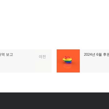
내역 보고
2024년 6월 
다
이전
음
글: