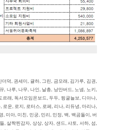
국산더덕, 권세미, 귤하, 그린, 금모래, 김가루, 김권,
뀨, 나루, 나무, 나인, 날총, 낭만버드, 노넴, 노키,
 도르래, 독서모임온보드, 두두, 뒹굴늘보, 디아나,
, 로운, 로지, 로터스, 로페, 리나, 리듀녕, 마리나,
, 미아, 미친, 민궁, 민리, 민정, 백, 백곰돌이, 버
산들, 살짝찐감자, 상상, 상자, 샌드, 샤토, 서하, 섬,