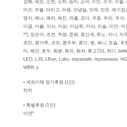
성해, 세모, 소연, 소하, 송이, 쇼어, 수민, 수수, 수필, 
머즈, 쑤블, 아미고, 아원, 안녕달, 안덕, 안온, 애기장군,
영지, 예나, 예리, 예진, 와플, 요다, 우동, 우리, 우삭,
이글, 이불, 이사, 이삵, 이상희, 이샤, 이슬, 이안, 이
**), 정은아, 조연, 주영, 준희, 중간계, 쥬노, 지니, 지
초민, 캥거루, 코모, 콩두부, 콩이, 팡, 페니, 포슬, 푸룬
마, 혜인, 호두, 화분, 화자, 화쟈, 휴고721, 히디, bettertog
LEO, LJS, LRun, Luku, marasade, munseason, NG
WBR, y
• 계좌이체 정기후원 (1인)
히히
• 특별후원 (1인)
이연*