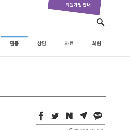
회원가입 안내
검
색:
활동
상담
자료
회원