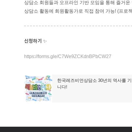
상담소 회원들과 오프라인 기반 모임을 통해 즐거운
상담소 활동에 회원활동가로 직접 참여 가능! (프로젝
신청하기
✨
https://forms.gle/C7We9ZCKdnBPbCW27
글
한국레즈비언상담소 30년의 역사를 
이
니다!
탐
전
글:
색