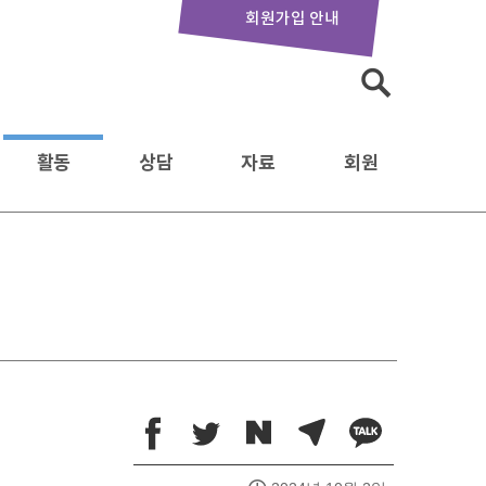
회원가입 안내
검
색:
활동
상담
자료
회원