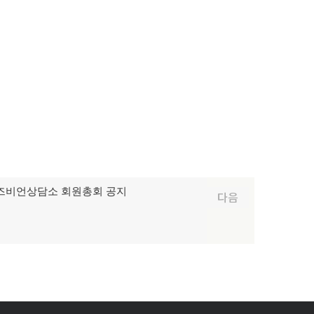
레즈비언상담소 회원총회 공지
다음