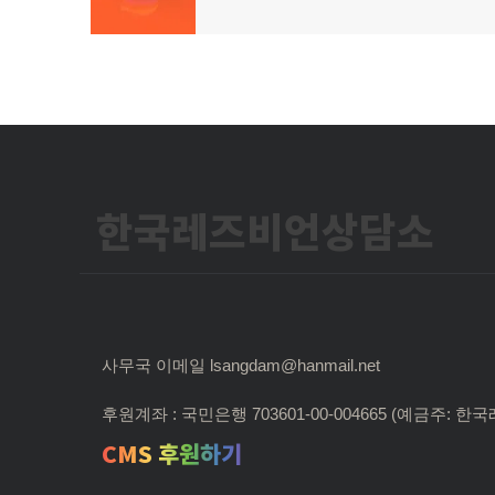
글:
색
한국레즈비언상담소
사무국 이메일 lsangdam@hanmail.net
후원계좌 : 국민은행 703601-00-004665 (예금주:
CMS 후원하기