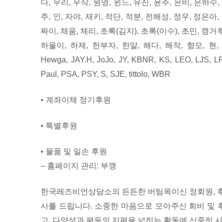
다, 우리, 우삭, 원영, 윈느, 유진, 윤주, 은비, 은하수,
주, 인, 자야, 재키, 적단, 적분, 전해성, 정우, 정은아,
짜이, 채움, 체리, 초록(김지), 초록(이수), 초민, 캥거루,
하울이, 하제, 한부자, 한알, 해다, 해작, 향모, 현, 
Hewga, JAY.H, JoJo, JY, KBNR, KS, LEO, LJS, 
Paul, PSA, PSY, S, SJE, tittolo, WBR
• 계좌이체 정기후원
• 특별후원
• 물품 및 일손 후원
– 홈페이지 관리: 부깽
한국레즈비언상담소의 든든한 버팀목이신 정회원, 후
사를 드립니다. 소중한 마음으로 모아주신 회비 및
고, 다양성과 평등의 지평을 넓히는 활동에 신중히 