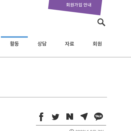
회원가입 안내
검
색:
활동
상담
자료
회원