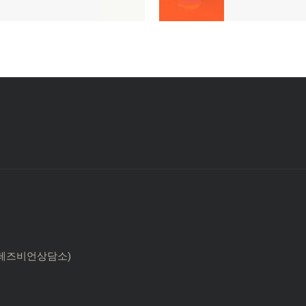
글:
 한국레즈비언상담소)