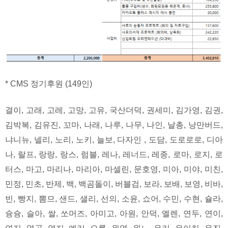
* CMS 정기후원 (149인)
결이, 고래, 고레, 고망, 고유, 국산더덕, 권세미, 김가영, 김권,
김박복, 김유진, 꼬마, 나래, 나루, 나무, 나인, 날총, 낭만버드,
냐니뉴, 넬리, 노리, 노키, 늘보, 다자인 , 도담, 도로로로, 디아
나, 랄프, 랑랑, 랑스, 럼블, 레나, 레너드, 레종, 로마, 로지, 로
터스, 마고, 마리나, 마리아, 마셀린, 문호영, 미아, 미야, 미친,
민정, 민초, 반제, 백, 백곰돌이, 버블검, 보라, 보배, 보영, 비바,
빈, 빵지, 뽐므, 샌드, 샐리, 선의, 소윤, 쇼어, 수민, 수현, 슐라,
슝슝, 슬아, 쌀, 쏘머즈, 아미고, 아원, 안덕, 엘렌, 연두, 연이,