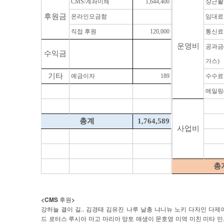
CMS/계좌이체
1,644,400
상근활
후원금
온라인모금함
임대료
직접 후원
120,000
통신료
운영비
공과금
수익금
가스)
기타
예금이자
189
수수료
메일링
총계
1,764,589
사업비
총
<CMS
>
후원
..
강하늘
결이
길
김경태
김유진
나루
날총
냐니뉴
노키
다자인
다제
드
로터스
루시아
마고
마리아
망토
매생이
문호영
미역
미친
미타
민