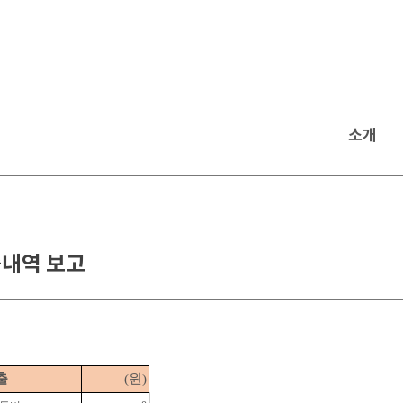
소개
출내역 보고
출
(원)