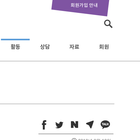
회원가입 안내
검
색:
활동
상담
자료
회원