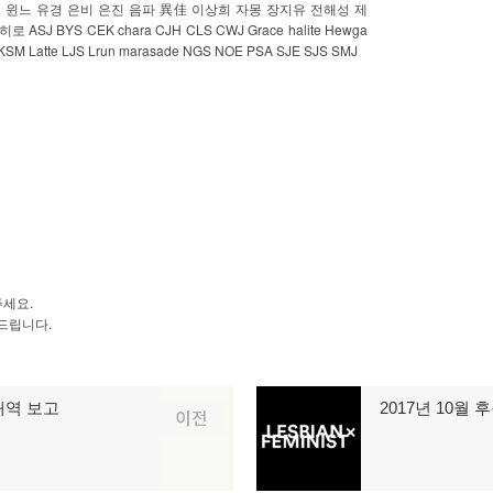
영
윈느
유경
은비
은진
음파
異佳
이상희
자몽
장지유
전해성
제
ASJ BYS CEK chara CJH CLS CWJ Grace halite Hewga
히로
SM Latte LJS Lrun marasade NGS NOE PSA SJE SJS SMJ
.
주세요
.
드립니다
내역 보고
2017년 10월
다
이전
음
글: