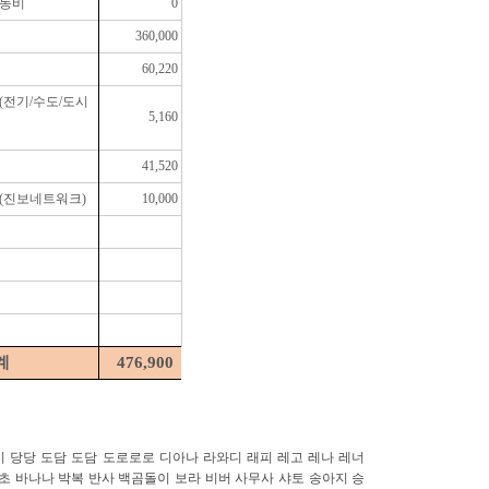
동비
0
360,000
60,220
(전기/수도/도시
5,160
41,520
(진보네트워크)
10,000
계
476,900
이
당당
도담
도담
도로로로
디아나
라와디
래피
레고
레나
레너
초
바나나
박복
반사
백곰돌이
보라
비버
사무사
샤토
송아지
승