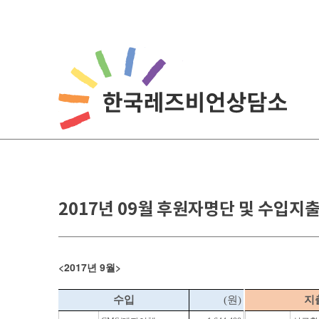
Skip
to
content
2017년 09월 후원자명단 및 수입지
<2017
9
>
년
월
수입
(원)
지