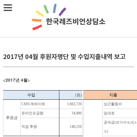
Skip
메뉴열기
to
content
2017년 04월 후원자명단 및 수입지출내역 보고
<2017
4
>
년
월
수입
(원)
지출
CMS/계좌이체
1,663,720
상근활동비
온라인모금함
34,800
임대료
후원금
공과금
(전기/수도/도
직접 후원
140,210
스)