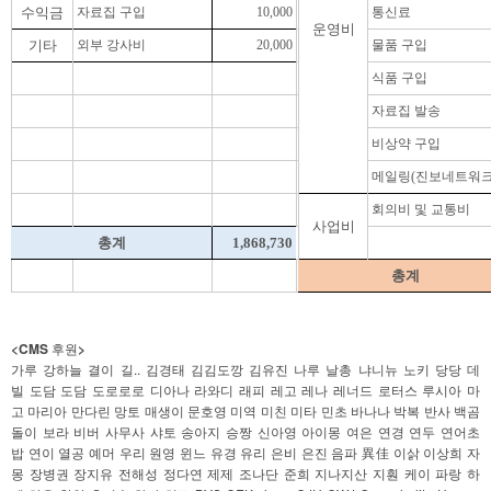
수익금
자료집 구입
10,000
통신료
운영비
기타
외부 강사비
20,000
물품 구입
식품 구입
자료집 발송
비상약 구입
메일링(진보네트워크
회의비 및 교통비
사업비
총계
1,868,730
총계
<CMS
>
후원
..
가루
강하늘
결이
길
김경태
김김도깡
김유진
나루
날총
냐니뉴
노키
당당
데
빌
도담
도담
도로로로
디아나
라와디
래피
레고
레나
레너드
로터스
루시아
마
고
마리아
만다린
망토
매생이
문호영
미역
미친
미타
민초
바나나
박복
반사
백곰
돌이
보라
비버
사무사
샤토
송아지
승짱
신아영
아이몽
여은
연경
연두
연어초
밥
연이
열공
예머
우리
원영
윈느
유경
유리
은비
은진
음파
異佳
이삵
이상희
자
몽
장병권
장지유
전해성
정다연
제제
조나단
준희
지나지산
지훤
케이
파랑
하