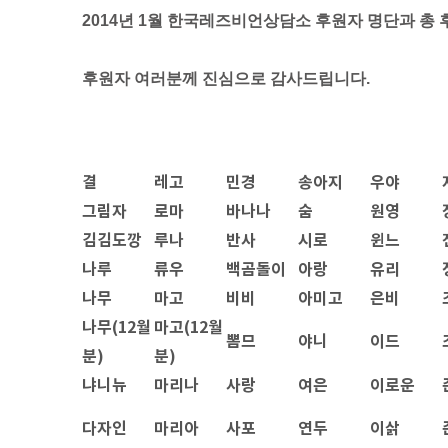
2014년 1월 한국레즈비언상담소 후원자 명단과 총
후원자 여러분께 진심으로 감사드립니다.
결
레고
민경
송아지
우야
그림자
로마
바나나
숨
원영
김김도깡
루나
반사
시로
윈느
나루
류우
백곰돌이
아랑
유리
나무
마고
비비
아미고
은비
나무(12월
마고(12월
뽐므
야니
이드
분)
분)
냐니뉴
마리나
사랑
여은
이로운
다자인
마리아
사포
연두
이삵