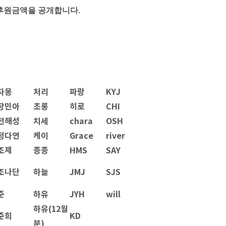
 후원금액을 공개합니다.
자몽
처리
파랑
KYJ
장민아
초롱
히로
CHI
전해성
치세
chara
OSH
정다연
케이
Grace
river
조제
종종
HMS
SAY
조나단
하늘
JMJ
SJS
준
하유
JYH
will
하유(12월
준희
KD
분)