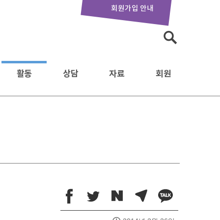
회원가입 안내
검
색:
활동
상담
자료
회원