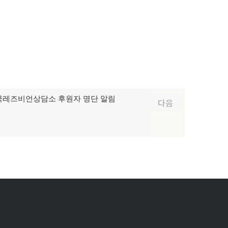
 한국레즈비언상담소 후원자 명단 알림
다음