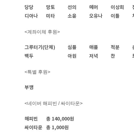
당당
망토
선의
예머
이상희
디아나
미타
소윤
오유나
이틀
<계좌이체 후원>
그루터기(단체)
심플
애플
적분
백두
아원
저녁
찬
<특별 후원>
부깽
<네이버 해피빈 / 싸이타운>
해피빈
총 140,000원
싸이타운
총 1,000원