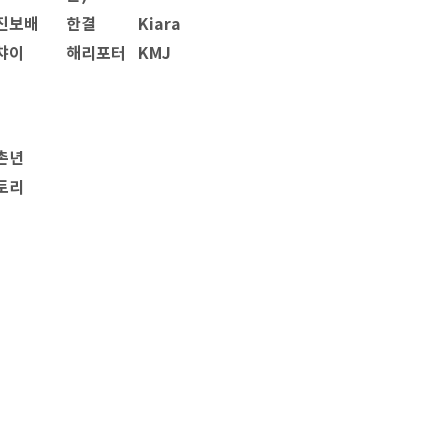
진보배
한결
Kiara
챠이
해리포터
KMJ
촌년
토리