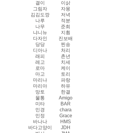
결이
이삵
그림자
자몽
김김도깡
저녁
나루
적분
나무
준희
냐니뉴
지훤
다자인
진보배
당당
찐송
디아나
처리
래피
촌년
레고
치세
로마
케이
마고
토리
마리나
파랑
마리아
하유
망토
한결
물통
Amigo
미타
BAR
민경
chara
민정
Grace
바나나
HMS
바다고양이
JDH