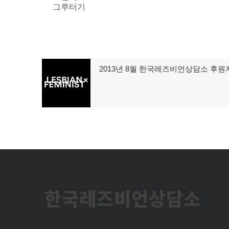
그루터기
글
2013년 8월 한국레즈비언상담소 후원
이
탐
전
글:
색
한국레즈비언상담소