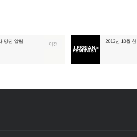
자 명단 알림
2013년 10
다
이전
음
글: