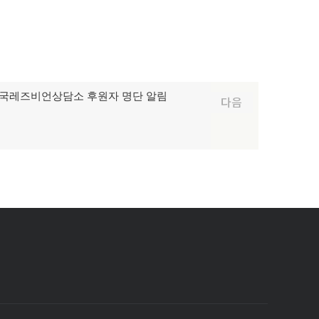
월 한국레즈비언상담소 후원자 명단 알림
다음