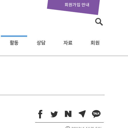
회원가입 안내
검
색:
활동
상담
자료
회원