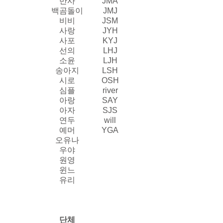
반사
JMA
백곰돌이
JMJ
비비
JSM
사랑
JYH
사포
KYJ
선의
LHJ
소윤
LJH
송아지
LSH
시로
OSH
심플
river
아랑
SAY
아자
SJS
연두
will
예머
YGA
오유나
우야
원영
윈느
유리
단체