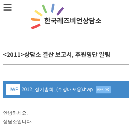
Skip
메뉴열기
to
content
<2011>상담소 결산 보고서, 후원명단 알림
2012_정기총회_(수정배포용).hwp
656.0K
안녕하세요.
상담소입니다.