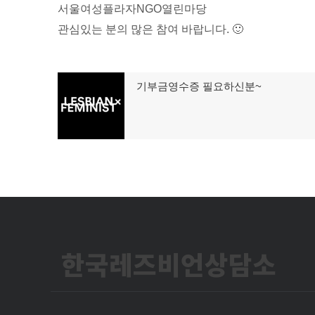
서울여성플라자NGO열린마당
관심있는 분의 많은 참여 바랍니다. 🙂
글
기부금영수증 필요하신분~
이
탐
전
글:
색
한국레즈비언상담소