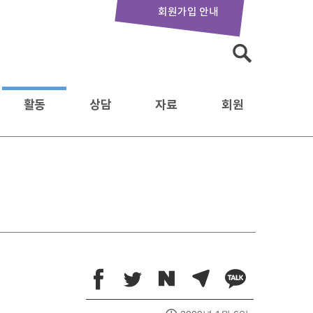
회원가입 안내
검
색:
활동
상담
자료
회원