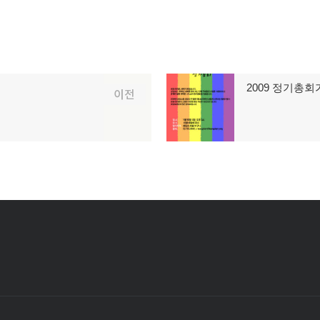
2009 정기총회
다
이전
음
글: