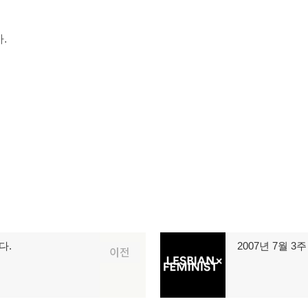
.
다.
2007년 7월 3
다
이전
음
글: