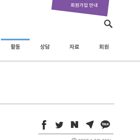
회원가입 안내
검
색:
활동
상담
자료
회원