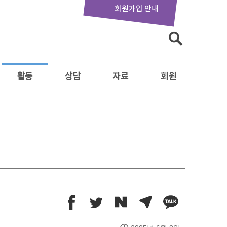
회원가입 안내
검
색:
활동
상담
자료
회원