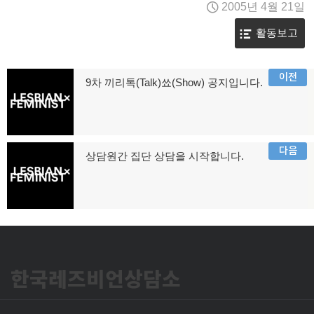
2005년 4월 21일
활동보고
글
이전
9차 끼리톡(Talk)쑈(Show) 공지입니다.
이
탐
전
글:
색
다음
상담원간 집단 상담을 시작합니다.
다
음
글:
한국레즈비언상담소