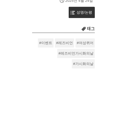
2025년 4월 24일
성명/논평
태그
이벤트
레즈비언
여성퀴어
레즈비언가시화의날
가시화의날