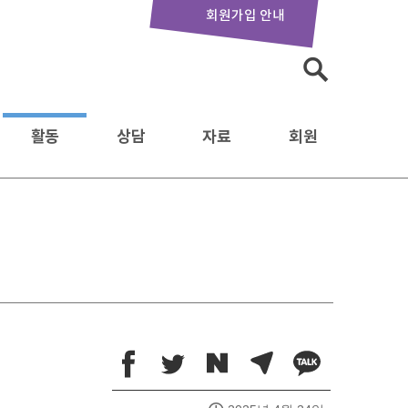
회원가입 안내
검
색:
활동
상담
자료
회원