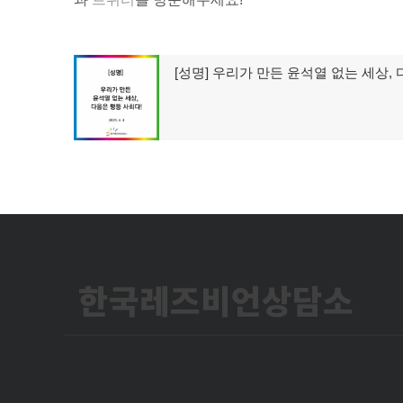
글
[성명] 우리가 만든 윤석열 없는 세상,
이
탐
전
글:
색
한국레즈비언상담소