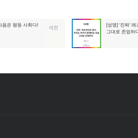
 다음은 평등 사회다!
[성명] ‘진짜’
다
이전
그대로 존엄하다
음
글: