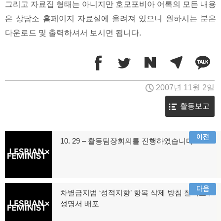
그리고 자료집 형태는 아니지만 호모포비아 어록의 모든 내용
은 상담소 홈페이지 자료실에 올려져 있으니 원하시는 분은
다운로드 및 출력하셔서 보시면 됩니다.
2007년 11월 2일
활동보고
글
이전
10. 29 – 활동팀장회의를 진행하였습니다.
이
탐
전
글:
색
다음
차별금지법 ‘성적지향’ 항목 삭제 방침 철회요구
다
성명서 배포
음
글: