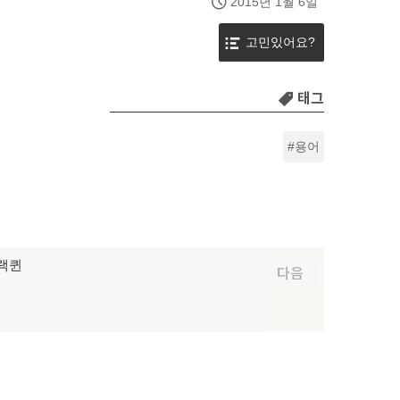
2015년 1월 6일
고민있어요?
태그
용어
랙퀸
다음