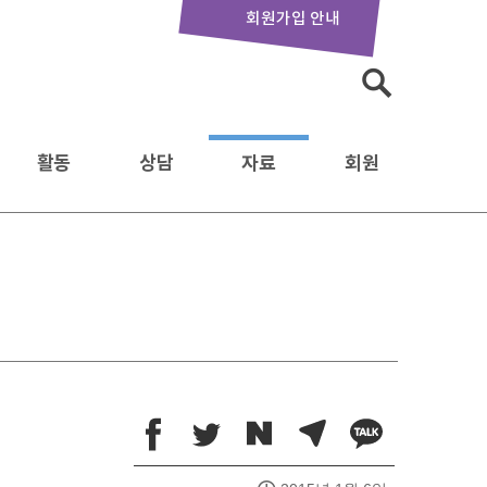
회원가입 안내
검
색:
활동
상담
자료
회원