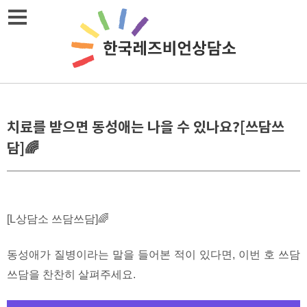
Skip
메뉴열기
to
content
치료를 받으면 동성애는 나을 수 있나요?[쓰담쓰
담]🌈
[L상담소 쓰담쓰담]🌈
동성애가 질병이라는 말을 들어본 적이 있다면, 이번 호 쓰담
쓰담을 찬찬히 살펴주세요.