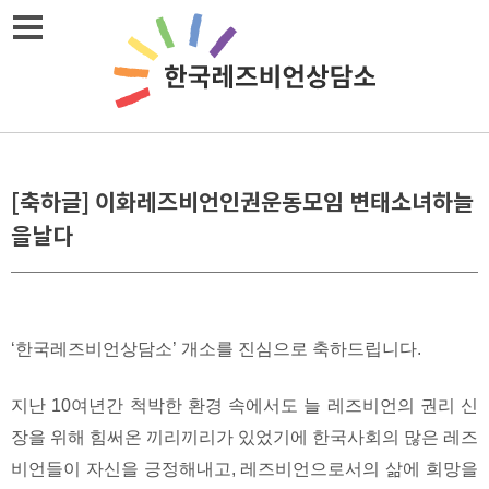
Skip
메뉴열기
to
content
[축하글] 이화레즈비언인권운동모임 변태소녀하늘
을날다
‘한국레즈비언상담소’ 개소를 진심으로 축하드립니다.
지난 10여년간 척박한 환경 속에서도 늘 레즈비언의 권리 신
장을 위해 힘써온 끼리끼리가 있었기에 한국사회의 많은 레즈
비언들이 자신을 긍정해내고, 레즈비언으로서의 삶에 희망을