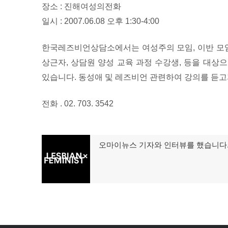
장소 : 진해여성의전화
일시 : 2007.06.08 오후 1:30-4:00
한국레즈비언상담소에서는 여성주의 모임, 이반 모임
상근자, 상담원 양성 교육 과정 수강생, 등을 대상
있습니다. 동성애 및 레즈비언 관련하여 강의를 듣고
전화 . 02. 703. 3542
글
오마이뉴스 기자와 인터뷰를 했습니다
이
탐
전
글:
색