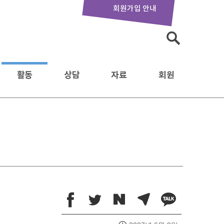
회원가입 안내
검
색:
활동
상담
자료
회원