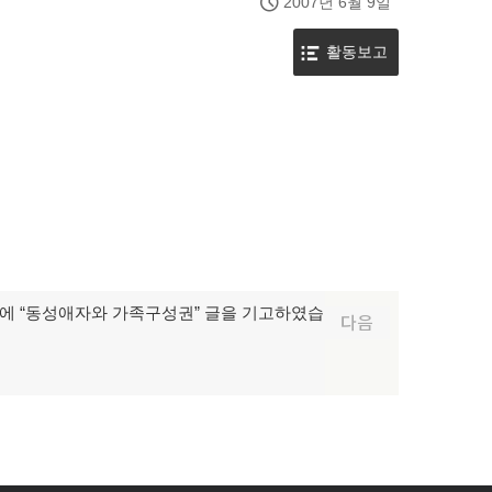
2007년 6월 9일
활동보고
에 “동성애자와 가족구성권” 글을 기고하였습
다음