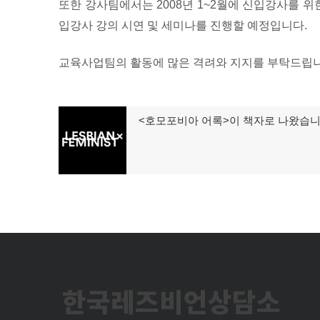
또한 강사팀에서는 2008년 1~2월에 신입강사를 위
입강사 강의 시연 및 세미나를 진행할 예정입니다.
교육사업팀의 활동에 많은 격려와 지지를 부탁드립니
글
<호모포비아 어록>이 책자로 나왔습니
이
탐
전
글:
색
한국레즈비언상담소