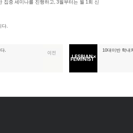
한 집중 세미나를 진행하고, 3월부터는 월 1회 신
다.
다.
10대이반 학내차
다
이전
음
글: