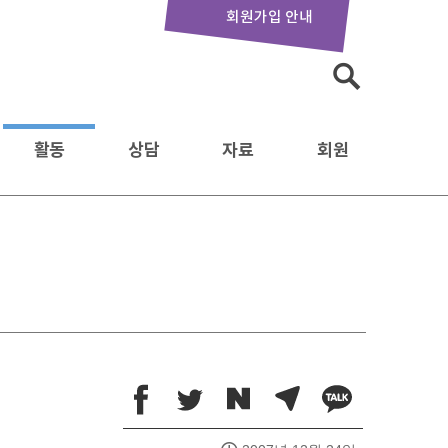
회원가입 안내
검
색:
활동
상담
자료
회원