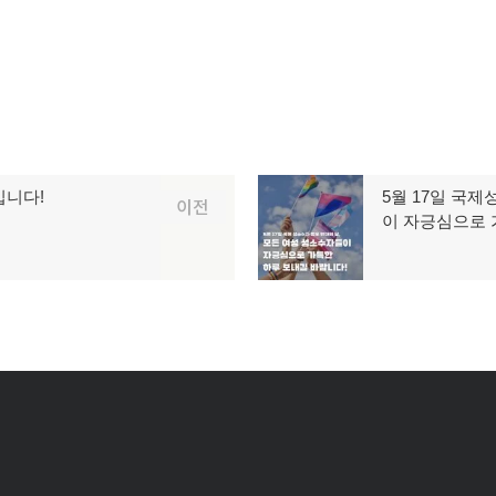
입니다!
5월 17일 국
다
이전
이 자긍심으로 
음
글: