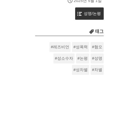
2025년 5월 1일
성명/논평
태그
레즈비언
성폭력
혐오
성소수자
논평
성명
성차별
차별