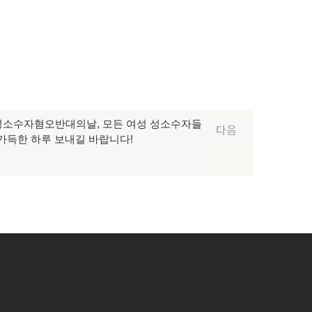
제성소수자혐오반대의날, 모든 여성 성소수자들
다음
가득한 하루 보내길 바랍니다!