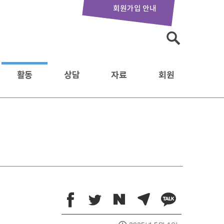
회원가입 안내
검
색:
활동
상담
자료
회원