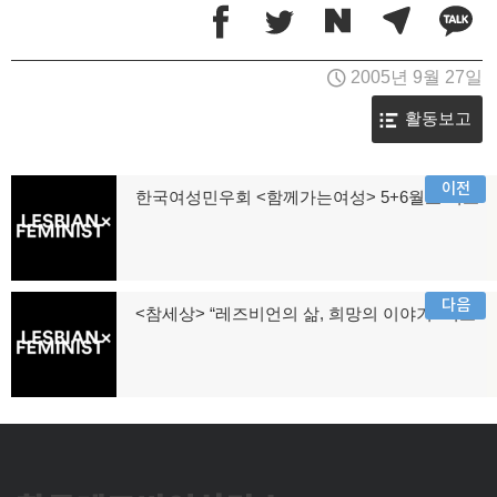
2005년 9월 27일
활동보고
글
이전
한국여성민우회 <함께가는여성> 5+6월호 기고
이
탐
전
글:
색
다음
<참세상> “레즈비언의 삶, 희망의 이야기” 기고
다
음
글: