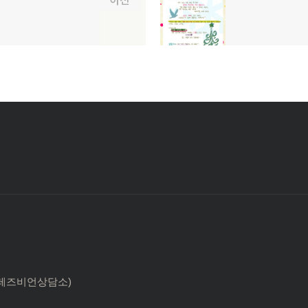
이전
음
글:
 한국레즈비언상담소)