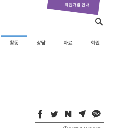
회원가입 안내
검
색:
활동
상담
자료
회원