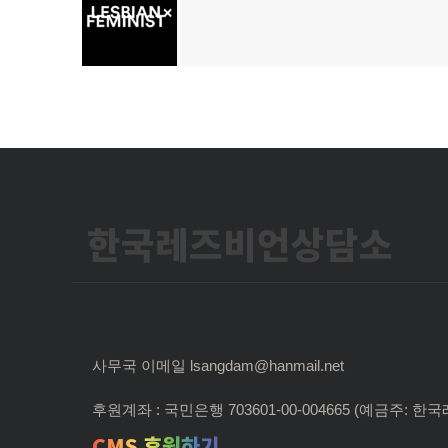
탐
전
글:
색
한국레즈비언상담소
사무국 이메일 lsangdam@hanmail.net
후원계좌 : 국민은행 703601-00-004665 (예금주:
CMS 후원하기