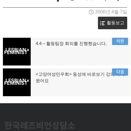
2006년 4월 7일
활동보고
글
이전
4.4 – 활동팀장 회의를 진행했습니다.
이
탐
전
글:
색
다음
<고양여성민우회> 동성애 바로보기 강의 다녀
다
왔어요
음
글:
한국레즈비언상담소