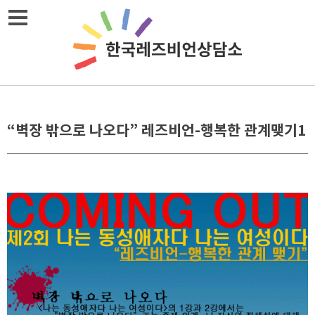
Skip
메뉴열기
to
content
“벽장 밖으로 나오다” 레즈비언-행복한 관계맺기1