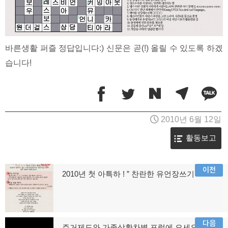
바른생활 퍼즐 정답입니다:) 신문은 곧(!) 올릴 수 있도록 하겠
습니다!
2010년 6월 12일
활동보고
글
이전
2010년 첫 아특하 ! ” 찬란한 유언장쓰기 !”
이
탐
전
글:
색
다음
주거제도와 가족상황차별 포럼에 오세요-전세