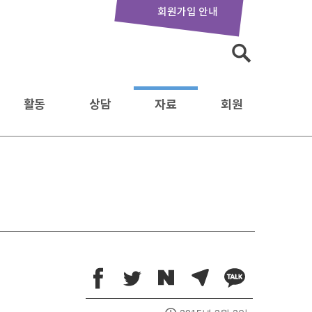
회원가입 안내
검
색:
활동
상담
자료
회원