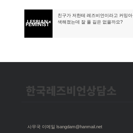
글
친구가 저한테 레즈비언이라고 커밍아웃
이
색해졌는데 잘 풀 길은 없을까요?
탐
전
글:
색
한국레즈비언상담소
사무국 이메일 lsangdam@hanmail.net