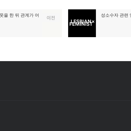
을 한 뒤 관계가 어
성소수자 관련 
다
이전
음
글: