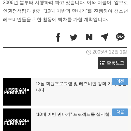
2006년 봄부터 시행하려 하고 있습니다. 이와 더불어, 앞으로
인권정책팀과 함께 “10대 이반과 만나기”를 진행하여 청소년
레즈비언들을 위한 활동에 박차를 가할 계획입니다.
2005년 12월 1일
활동보고
글
이전
12월 회원프로그램 및 레즈비언 강좌 기획 중입
이
니다.
탐
전
글:
색
다음
“10대 이반 만나기” 프로젝트를 실시합니다.
다
음
글: