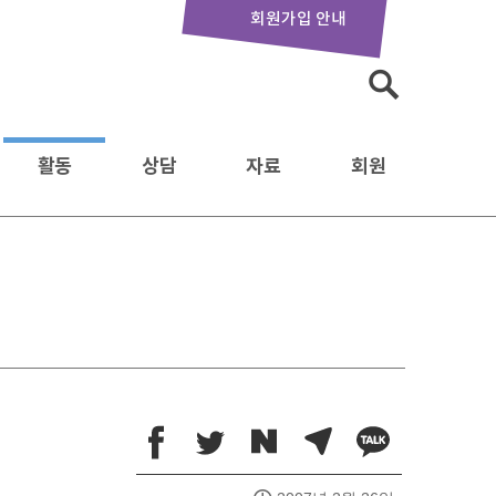
회원가입 안내
검
색:
활동
상담
자료
회원