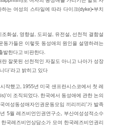
apphism)도 여자의 동성애를 가리키는 말로 사
하는 여성의 스타일에 따라 다이크(dyke)•부치
조화설, 영향설, 도피설, 유전설, 선천적 결함설
권 운동가들은 이렇듯 동성애의 원인을 설명하려는
출발한다고 비판한다.
애란 잘못된 선천적인 자질도 아니고 나아가 성장
니다’라고 밝히고 있다
시작했고, 1955년 미국 샌프란시스코에서 첫 레
ilitis)’이 조직되었다. 한국에서 동성애에 관한 논의
년 ‘한국여성동성애자인권운동모임 끼리끼리’가 발족
5년 5월 레즈비언인권연구소, 부산여성성적소수
, 한국레즈비언상담소가 모여 한국레즈비언권리