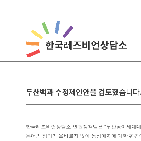
Skip
to
content
두산백과 수정제안안을 검토했습니다
한국레즈비언상담소 인권정책팀은 “두산동아세계대백
용어의 정의가 올바르지 않아 동성애자에 대한 편견