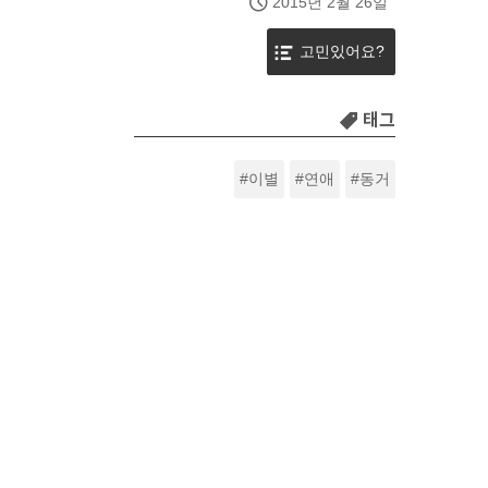
2015년 2월 26일
고민있어요?
태그
이별
연애
동거