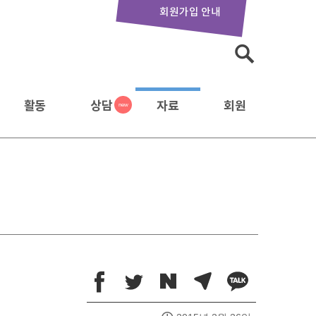
회원가입 안내
검
색:
활동
상담
자료
회원